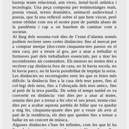
barreja teatre relacional, arts vives, instal·lació artística i
tecnologia. Una peça composta per testimoniatges reals,
poesia visual, textos dramàtics, animació audiovisual i
poesia, que fa una reflexió sobre el que hem viscut, però
sense oblidar com era el nostre punt de partida abans de
la pandèmia i cap a on hauríem de caminar com a
societat.
Al llarg dels noranta-vuit dies de l’estat d’alarma només
podíem recórrer unes certes distàncies: fins al mercat per
a comprar menjar (dos-cents cinquanta-tres passos en el
meu cas), per a treure al gos, per a anar a treballar si
formaves part dels treballadors essencials, per a tirar les
escombraries als contenidors. Els menors no tenien dret a
recórrer cap distància fora de casa, no hi havia escola, no
hi havia parcs, no hi havia possibilitat de trepitjar la sorra.
Les distàncies no recorregudes eren les que es feien més
difícils: la distància fins a la casa dels teus pares, fins al
col·legi dels nens, fins a l’abraçada dels teus amics, fins
al petó de la teva parella. De sobte el temps també es va
convertir en distància: vint dies per a anar al teatre,
setanta dies per a tornar a fer olor el seu jersei, trenta-cinc
dies per a acabar aquesta partida de billar que va quedar
a mig fer, cinquanta-quatre dies per a veure als avis al
pati de la residència, els dies que queden fins a tornar a
ballar en un concert de música.
Algunes distàncies s’han fet infinites, com les que hi ha