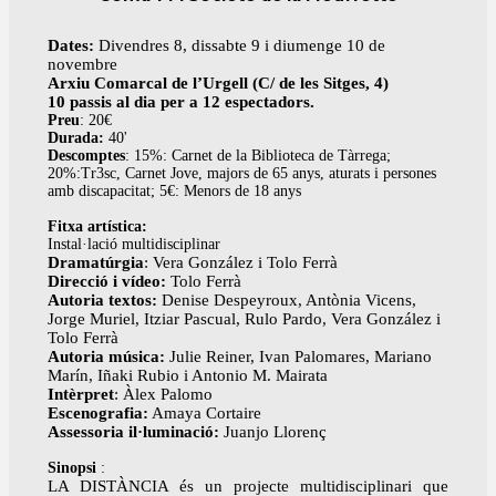
Dates:
Divendres 8, dissabte 9 i diumenge 10 de
novembre
Arxiu Comarcal de l’Urgell (C/ de les Sitges, 4)
10 passis al dia per a 12 espectadors.
Preu
: 20€
Durada:
40'
Descomptes
: 15%: Carnet de la Biblioteca de Tàrrega;
20%:Tr3sc, Carnet Jove, majors de 65 anys, aturats i persones
amb discapacitat; 5€: Menors de 18 anys
Fitxa artística:
Instal·lació multidisciplinar
Dramatúrgia
: Vera González i Tolo Ferrà
Direcció i vídeo:
Tolo Ferrà
Autoria textos:
Denise Despeyroux, Antònia Vicens,
Jorge Muriel, Itziar Pascual, Rulo Pardo, Vera González i
Tolo Ferrà
Autoria música:
Julie Reiner, Ivan Palomares, Mariano
Marín, Iñaki Rubio i Antonio M. Mairata
Intèrpret
: Àlex Palomo
Escenografia:
Amaya Cortaire
Assessoria il·luminació:
Juanjo Llorenç
Sinopsi
:
LA DISTÀNCIA és un projecte multidisciplinari que