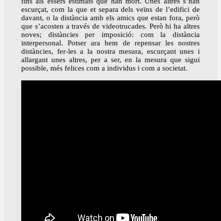
fins als éssers estimats que han mort. Unes altres s’han
escurçat, com la que et separa dels veïns de l’edifici de
davant, o la distància amb els amics que estan fora, però
que s’acosten a través de videotrucades. Però hi ha altres
noves; distàncies per imposició: com la distància
interpersonal. Potser ara hem de repensar les nostres
distàncies, fer-les a la nostra mesura, escurçant unes i
allargant unes altres, per a ser, en la mesura que sigui
possible, més felices com a individus i com a societat.