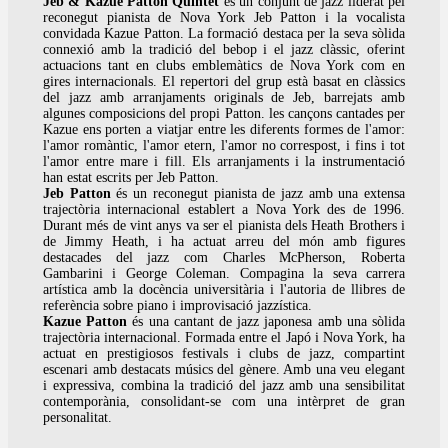
Jeb & Kazue Patton Quintet
és un conjunt de jazz liderat pel
reconegut pianista de Nova York Jeb Patton i la vocalista
convidada Kazue Patton. La formació destaca per la seva sòlida
connexió amb la tradició del bebop i el jazz clàssic, oferint
actuacions tant en clubs emblemàtics de Nova York com en
gires internacionals. El repertori del grup està basat en clàssics
del jazz amb arranjaments originals de Jeb, barrejats amb
algunes composicions del propi Patton. les cançons cantades per
Kazue ens porten a viatjar entre les diferents formes de l'amor:
l'amor romàntic, l'amor etern, l'amor no correspost, i fins i tot
l'amor entre mare i fill. Els arranjaments i la instrumentació
han estat escrits per Jeb Patton.
Jeb Patton
és un reconegut pianista de jazz amb una extensa
trajectòria internacional establert a Nova York des de 1996.
Durant més de vint anys va ser el pianista dels Heath Brothers i
de Jimmy Heath, i ha actuat arreu del món amb figures
destacades del jazz com Charles McPherson, Roberta
Gambarini i George Coleman. Compagina la seva carrera
artística amb la docència universitària i l'autoria de llibres de
referència sobre piano i improvisació jazzística.
Kazue Patton
és una cantant de jazz japonesa amb una sòlida
trajectòria internacional. Formada entre el Japó i Nova York, ha
actuat en prestigiosos festivals i clubs de jazz, compartint
escenari amb destacats músics del gènere. Amb una veu elegant
i expressiva, combina la tradició del jazz amb una sensibilitat
contemporània, consolidant-se com una intèrpret de gran
personalitat.