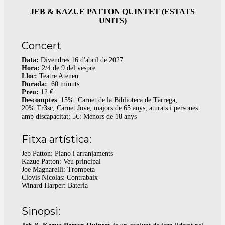
JEB & KAZUE PATTON QUINTET (ESTATS
UNITS)
Concert
Data:
Divendres 16 d'abril de 2027
Hora:
2/4 de 9 del vespre
Lloc:
Teatre Ateneu
Durada:
60 minuts
Preu:
12 €
Descomptes
: 15%: Carnet de la Biblioteca de Tàrrega;
20%:Tr3sc, Carnet Jove, majors de 65 anys, aturats i persones
amb discapacitat; 5€: Menors de 18 anys
Fitxa artística:
Jeb Patton: Piano i arranjaments
Kazue Patton: Veu principal
Joe Magnarelli: Trompeta
Clovis Nicolas: Contrabaix
Winard Harper: Bateria
Sinopsi: