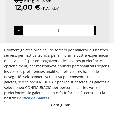
Entrega en 48/72H
12,00 €
(IVA Inclòs)
−
+
Afegir a la cistella
Utilitzem galetes pròpies i de tercers per millorar els nostres
serveis, per motius tècnics, per millorar la vostra experiència
de navegació, per emmagatzemar les vostres preferències i,
opcionalment, per mostrar-vos anuncis personalitzats segons
les vostres preferències analitzant els vostres hàbits de
Avís Legal
navegació. Seleccioneu ACCEPTAR per consentir totes les
Política Cookies
galetes, seleccioneu REBUTJAR per rebutjar totes les galetes o
Política de Privacitat
seleccioneu CONFIGURACIÓ per personalitzar les vostres
preferències de galetes. Per a més informació, consulteu la
nostra:
Política de Galetes
Configurar