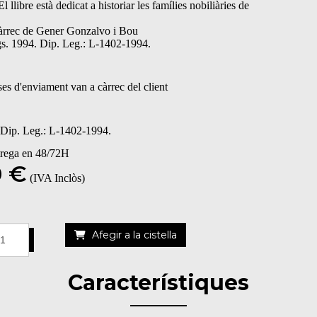
El llibre està dedicat a historiar les famílies nobiliàries de
càrrec de Gener Gonzalvo i Bou
s. 1994. Dip. Leg.: L-1402-1994.
es d'enviament van a càrrec del client
Dip. Leg.: L-1402-1994.
rega en 48/72H
0 €
(IVA Inclòs)
Afegir a la cistella
+
Característiques