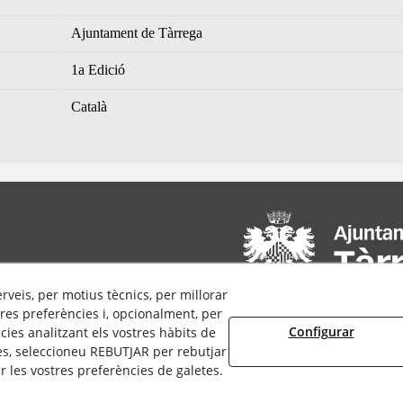
Ajuntament de Tàrrega
1a Edició
Català
erveis, per motius tècnics, per millorar
res preferències i, opcionalment, per
Configurar
ies analitzant els vostres hàbits de
es, seleccioneu REBUTJAR per rebutjar
 les vostres preferències de galetes.
© 08/2026 Cultura Tàrrega - Tots els drets reservats.