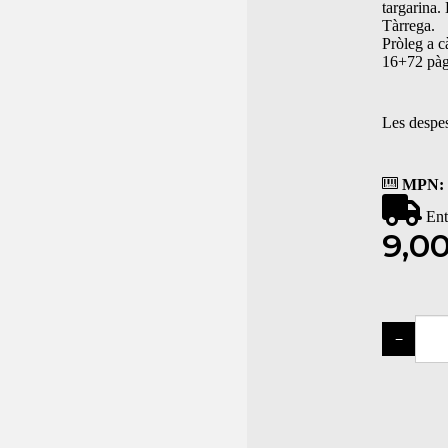
targarina. 
Tàrrega.
Pròleg a 
16+72 pàg
Les despes
MPN:
Ent
9,0
−