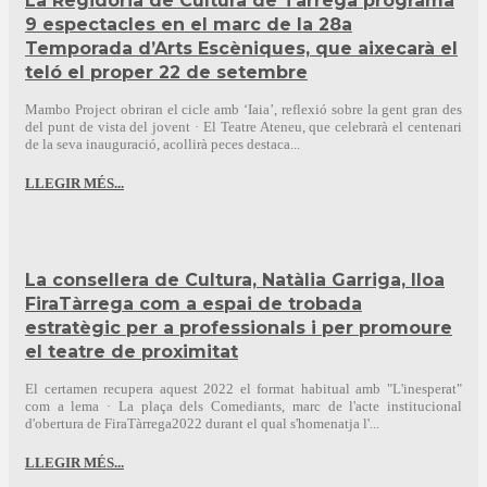
La Regidoria de Cultura de Tàrrega programa
9 espectacles en el marc de la 28a
Temporada d’Arts Escèniques, que aixecarà el
teló el proper 22 de setembre
Mambo Project obriran el cicle amb ‘Iaia’, reflexió sobre la gent gran des
del punt de vista del jovent · El Teatre Ateneu, que celebrarà el centenari
de la seva inauguració, acollirà peces destaca...
LLEGIR MÉS...
La consellera de Cultura, Natàlia Garriga, lloa
FiraTàrrega com a espai de trobada
estratègic per a professionals i per promoure
el teatre de proximitat
El certamen recupera aquest 2022 el format habitual amb "L'inesperat"
com a lema · La plaça dels Comediants, marc de l'acte institucional
d'obertura de FiraTàrrega2022 durant el qual s'homenatja l'...
LLEGIR MÉS...