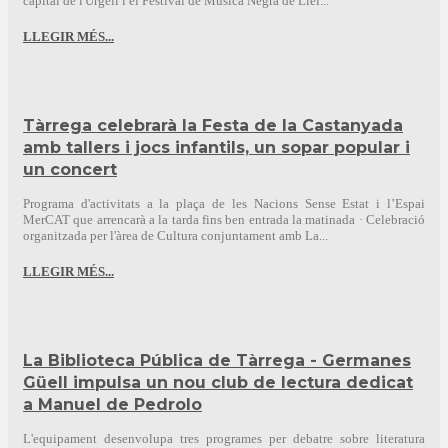
capital de l'Urgell i el Festival de Música Negra de Llei...
LLEGIR MÉS...
Tàrrega celebrarà la Festa de la Castanyada
amb tallers i jocs infantils, un sopar popular i
un concert
Programa d'activitats a la plaça de les Nacions Sense Estat i l’Espai
MerCAT que arrencarà a la tarda fins ben entrada la matinada · Celebració
organitzada per l'àrea de Cultura conjuntament amb La...
LLEGIR MÉS...
La Biblioteca Pública de Tàrrega - Germanes
Güell impulsa un nou club de lectura dedicat
a Manuel de Pedrolo
L'equipament desenvolupa tres programes per debatre sobre literatura