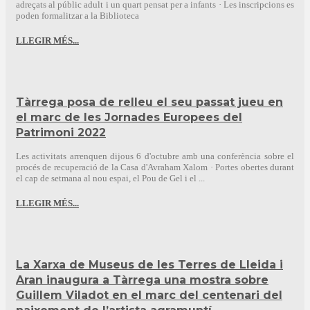
adreçats al públic adult i un quart pensat per a infants · Les inscripcions es
poden formalitzar a la Biblioteca
LLEGIR MÉS...
Tàrrega posa de relleu el seu passat jueu en
el marc de les Jornades Europees del
Patrimoni 2022
Les activitats arrenquen dijous 6 d'octubre amb una conferència sobre el
procés de recuperació de la Casa d'Avraham Xalom · Portes obertes durant
el cap de setmana al nou espai, el Pou de Gel i el ...
LLEGIR MÉS...
La Xarxa de Museus de les Terres de Lleida i
Aran inaugura a Tàrrega una mostra sobre
Guillem Viladot en el marc del centenari del