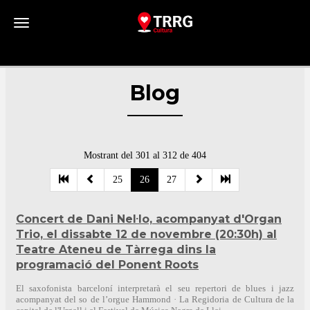
Toggle navigation
Blog
Mostrant del 301 al 312 de 404
25
26
27
Concert de Dani Nel·lo, acompanyat d'Organ
Trio, el dissabte 12 de novembre (20:30h) al
Teatre Ateneu de Tàrrega dins la
programació del Ponent Roots
El saxofonista barceloní interpretarà el seu repertori de blues i jazz
acompanyat del so de l’orgue Hammond · La Regidoria de Cultura de la