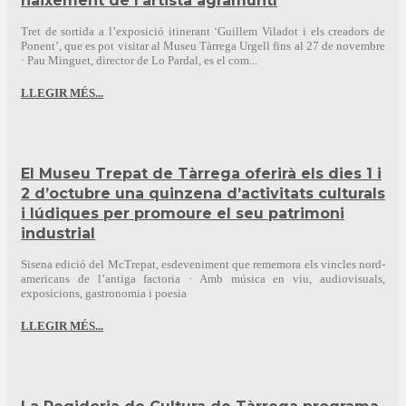
naixement de l’artista agramuntí
Tret de sortida a l’exposició itinerant ‘Guillem Viladot i els creadors de
Ponent’, que es pot visitar al Museu Tàrrega Urgell fins al 27 de novembre
· Pau Minguet, director de Lo Pardal, es el com...
LLEGIR MÉS...
El Museu Trepat de Tàrrega oferirà els dies 1 i
2 d’octubre una quinzena d’activitats culturals
i lúdiques per promoure el seu patrimoni
industrial
Sisena edició del McTrepat, esdeveniment que rememora els vincles nord-
americans de l’antiga factoria · Amb música en viu, audiovisuals,
exposicions, gastronomia i poesia
LLEGIR MÉS...