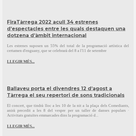
FiraTàrrega 2022 acull 34 estrenes
d’espectacles entre les quals destaquen una
dotzena d’àmbit internacional
Les estrenes suposen un 55% del total de la programació artística del
certamen d'enguany, que se celebrarà del 8 a l'11 de setembre
LLEGIR MÉS...
Ballaveu porta el divendres 12 d’agost a
Tàrrega el seu repertori de sons tradicionals
El concert, que tindrà lloc a les 10 de la nit a la plaça dels Comediants,
anirà precedit a les 8 del vespre per un taller de danses populars ·
Activitats gratuïtes emmarcades dins la programació d...
LLEGIR MÉS...