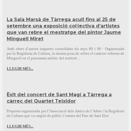
La Sala Marsà de Tàrrega acull fins al 25 de
setembre una exposició col·lectiva d’artistes
que van rebre el mestratge del pintor Jaume
Minguell Miret
Amb obres d’autors targarins consolidats els anys 80 i 90 · Organitzada
per la Regidoria de Cultura, la mostra posa de relleu el caràcter referent de
Minguell en el panorama artístic del territori ...
LLEGIR MÉS...
Èxit del concert de Sant Magí a Tàrrega a
càrrec del Quartet Teixidor
Proposta organitzada per l’Associació dels Amics de l’Arbre i la Regidoria
de Cultura que va omplir de públic l’ermita del Parc de Sant Eloi
LLEGIR MÉS...