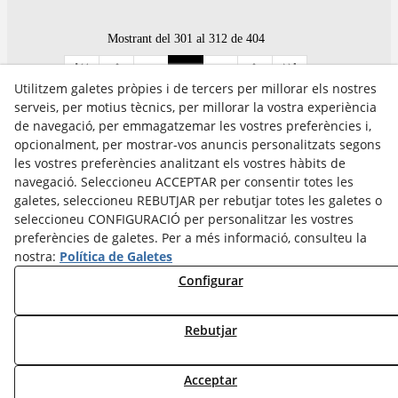
Mostrant del 301 al 312 de 404
25
26
27
Utilitzem galetes pròpies i de tercers per millorar els nostres
serveis, per motius tècnics, per millorar la vostra experiència
de navegació, per emmagatzemar les vostres preferències i,
opcionalment, per mostrar-vos anuncis personalitzats segons
les vostres preferències analitzant els vostres hàbits de
Avís Legal
navegació. Seleccioneu ACCEPTAR per consentir totes les
Política Cookies
galetes, seleccioneu REBUTJAR per rebutjar totes les galetes o
Política de Privacitat
seleccioneu CONFIGURACIÓ per personalitzar les vostres
preferències de galetes. Per a més informació, consulteu la
nostra:
Política de Galetes
Configurar
Rebutjar
Acceptar
© 08/2026 Cultura Tàrrega - Tots els drets reservats.