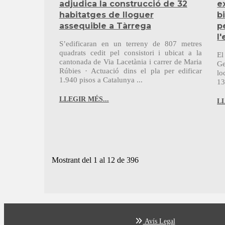
adjudica la construcció de 32
e
habitatges de lloguer
b
assequible a Tàrrega
p
l'
S’edificaran en un terreny de 807 metres
quadrats cedit pel consistori i ubicat a la
El
cantonada de Via Lacetània i carrer de Maria
Ge
Rúbies · Actuació dins el pla per edificar
lo
1.940 pisos a Catalunya ...
13
LLEGIR MÉS...
LL
Mostrant del 1 al 12 de 396
Avís Legal