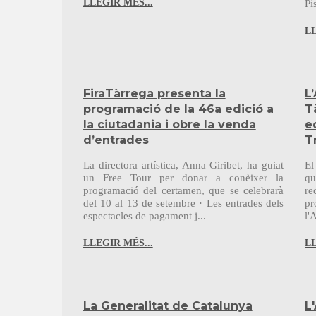
LLEGIR MÉS...
Pi
LL
FiraTàrrega presenta la
L
programació de la 46a edició a
T
la ciutadania i obre la venda
e
d’entrades
T
La directora artística, Anna Giribet, ha guiat
El
un Free Tour per donar a conèixer la
qu
programació del certamen, que se celebrarà
re
del 10 al 13 de setembre · Les entrades dels
p
espectacles de pagament j...
l'
LLEGIR MÉS...
LL
La Generalitat de Catalunya
L