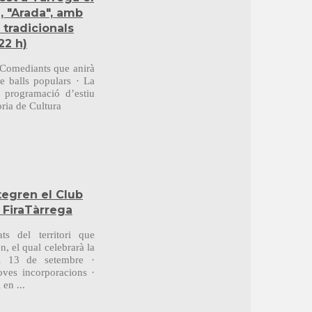
l, "Arada", amb
 tradicionals
22 h)
 Comediants que anirà
de balls populars · La
a programació d’estiu
ria de Cultura
egren el Club
 FiraTàrrega
ts del territori que
, el qual celebrarà la
l 13 de setembre ·
oves incorporacions ·
en ...