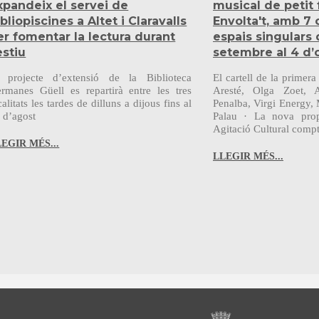
xpandeix el servei de
musical de petit
ibliopiscines a Altet i Claravalls
Envolta't, amb 7
er fomentar la lectura durant
espais singulars 
estiu
setembre al 4 d’
 projecte d’extensió de la Biblioteca
El cartell de la primer
rmanes Güell es repartirà entre les tres
Aresté, Olga Zoet, 
calitats les tardes de dilluns a dijous fins al
Penalba, Virgi Energy, 
 d’agost
Palau · La nova prop
Agitació Cultural compta
EGIR MÉS...
LLEGIR MÉS...