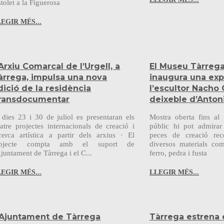
stolet a la Figuerosa
EGIR MÉS...
’Arxiu Comarcal de l’Urgell, a
El Museu Tàrrega
àrrega, impulsa una nova
inaugura una exp
dició de la residència
l’escultor Nacho 
ransdocumentar
deixeble d’Anton
 dies 23 i 30 de juliol es presentaran els
Mostra oberta fins al
atre projectes internacionals de creació i
públic hi pot admira
cerca artística a partir dels arxius · El
peces de creació rec
rojecte compta amb el suport de
diversos materials com 
Ajuntament de Tàrrega i el C...
ferro, pedra i fusta
EGIR MÉS...
LLEGIR MÉS...
'Ajuntament de Tàrrega
Tàrrega estrena e