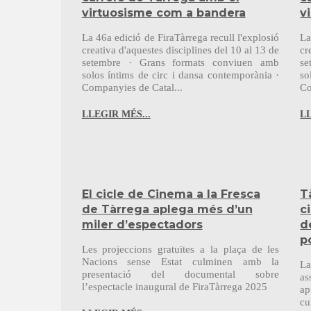
virtuosisme com a bandera
v
La 46a edició de FiraTàrrega recull l'explosió
La
creativa d'aquestes disciplines del 10 al 13 de
cr
setembre · Grans formats conviuen amb
se
solos íntims de circ i dansa contemporània ·
so
Companyies de Catal...
Co
LLEGIR MÉS...
LL
El cicle de Cinema a la Fresca
T
de Tàrrega aplega més d’un
c
miler d’espectadors
d
p
Les projeccions gratuïtes a la plaça de les
Nacions sense Estat culminen amb la
La
presentació del documental sobre
as
l’espectacle inaugural de FiraTàrrega 2025
ap
cu