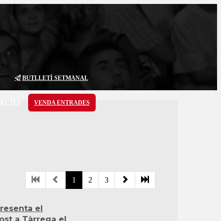
BUTLLETÍ SETMANAL
JECTES
VENDA ENTRADES
1
2
3
resenta el
ost a Tàrrega el