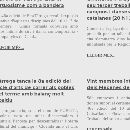
irtuosisme com a bandera
seu tercer trebal
cançons i danses
 46a edició de FiraTàrrega recull l'explosió
catalanes (20 h i 
eativa d'aquestes disciplines del 10 al 13 de
tembre · Grans formats conviuen amb
Concert a la plaça dels
los íntims de circ i dansa contemporània ·
precedit per un taller 
mpanyies de Catal...
cita s’emmarca dins l
impulsada per la Regido
EGIR MÉS...
LLEGIR MÉS...
àrrega tanca la 8a edició del
Vint membres int
icle d’arts de carrer als pobles
dels Mecenes de
el terme amb balanç molt
Són empreses i entita
ositiu
donen suport al certamen
46a edició del 10 a
 programació, sota el nom de PÚBLIC!,
CaixaBank i Flower, n
soleix vora un miler d’espectadors i
Trobada del sopar anual 
untala l’aposta per descentralitzar l’oferta
ltural del municipi · Cloenda amb el Circ
LLEGIR MÉS...