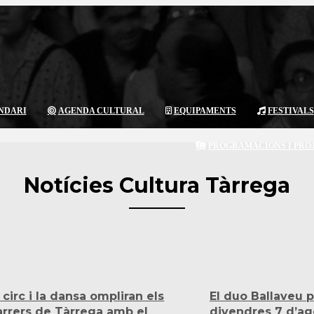
NDARI
AGENDA CULTURAL
EQUIPAMENTS
FESTIVALS
PROGRAMACIONS I PRO
Notícies Cultura Tàrrega
l circ i la dansa ompliran els
El duo Ballaveu p
arrers de Tàrrega amb el
divendres 7 d’ag