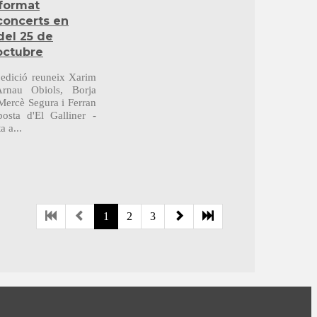
 format
 concerts en
del 25 de
octubre
a edició reuneix Xarim
Arnau Obiols, Borja
Mercè Segura i Ferran
osta d'El Galliner -
 a...
1
2
3