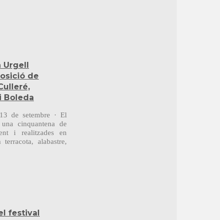
 Urgell
osició de
Culleré,
i Boleda
 13 de setembre · El
r una cinquantena de
ent i realitzades en
terracota, alabastre,
l festival