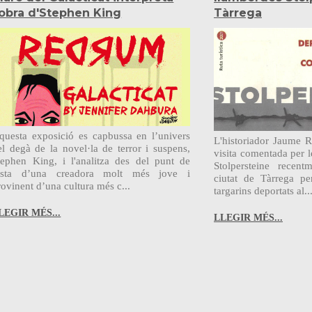
'obra d'Stephen King
Tàrrega
questa exposició es capbussa en l’univers
L'historiador Jaume 
el degà de la novel·la de terror i suspens,
visita comentada per l
tephen King, i l'analitza des del punt de
Stolpersteine recent
ista d’una creadora molt més jove i
ciutat de Tàrrega pe
rovinent d’una cultura més c...
targarins deportats al..
LEGIR MÉS...
LLEGIR MÉS...