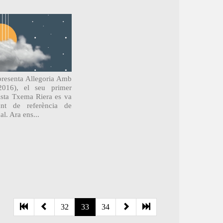
presenta Allegoria Amb
2016), el seu primer
sta Txema Riera es va
nt de referència de
al. Ara ens...
32
33
34