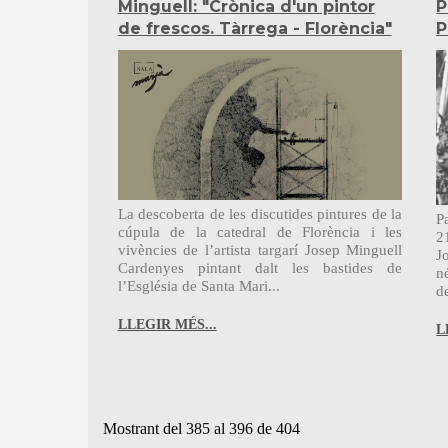
Minguell: "Crònica d'un pintor
P
de frescos. Tàrrega - Florència"
P
La descoberta de les discutides pintures de la
P
cúpula de la catedral de Florència i les
2
vivències de l’artista targarí Josep Minguell
J
Cardenyes pintant dalt les bastides de
n
l’Església de Santa Mari...
d
LLEGIR MÉS...
L
Mostrant del 385 al 396 de 404