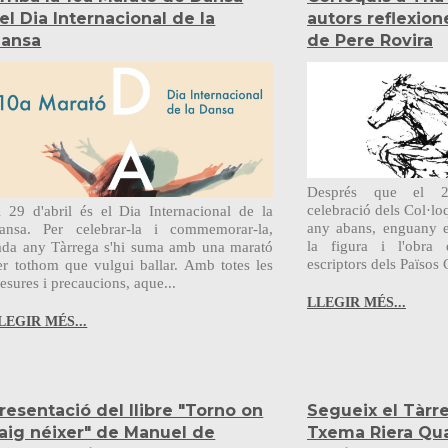
el Dia Internacional de la
autors reflexion
ansa
de Pere Rovira
Després que el 2
celebració dels Col·lo
l 29 d'abril és el Dia Internacional de la
any abans, enguany e
ansa. Per celebrar-la i commemorar-la,
la figura i l'obra
ada any Tàrrega s'hi suma amb una marató
escriptors dels Països C
er tothom que vulgui ballar. Amb totes les
esures i precaucions, aque...
LLEGIR MÉS...
LEGIR MÉS...
resentació del llibre "Torno on
Segueix el Tàr
aig néixer" de Manuel de
Txema Riera Quar