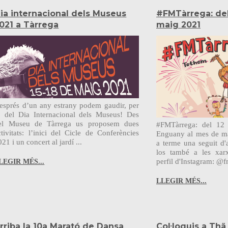
ia internacional dels Museus
#FMTàrrega: del 
021 a Tàrrega
maig 2021
esprés d’un any estrany podem gaudir, per
i, del Dia Internacional dels Museus! Des
el Museu de Tàrrega us proposem dues
#FMTàrrega: del 12
ctivitats: l’inici del Cicle de Conferències
Enguany al mes de ma
21 i un concert al jardí ...
a terme una seguit d'a
los també a les xarx
perfil d'Instagram: @f
LEGIR MÉS...
LLEGIR MÉS...
rriba la 10a Marató de Dansa
Col·loquis a Thä