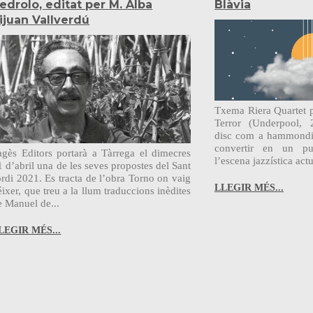
edrolo, editat per M. Alba
Blàvia
ijuan Vallverdú
Txema Riera Quartet 
Terror (Underpool, 
disc com a hammondi
convertir en un pu
agès Editors portarà a Tàrrega el dimecres
l’escena jazzística actu
1 d’abril una de les seves propostes del Sant
ordi 2021. Es tracta de l’obra Torno on vaig
LLEGIR MÉS...
éixer, que treu a la llum traduccions inèdites
e Manuel de...
LEGIR MÉS...