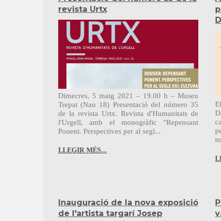
revista Urtx
p
D
Dimecres, 5 maig 2021 – 19.00 h – Museu
E
Trepat (Nau 18) Presentació del número 35
D
de la revista Urtx. Revista d'Humanitats de
c
l'Urgell, amb el monogràfic "Repensant
p
Ponent. Perspectives per al segl...
m
LLEGIR MÉS...
L
Inauguració de la nova exposició
P
de l'artista targarí Josep
v