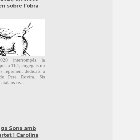
en sobre l'obra
020 interrompés la
quis a Thä, engegats un
s reprenen, dedicats a
 de Pere Rovira. Sis
atalans re...
rega Sona amb
tet i Carolina