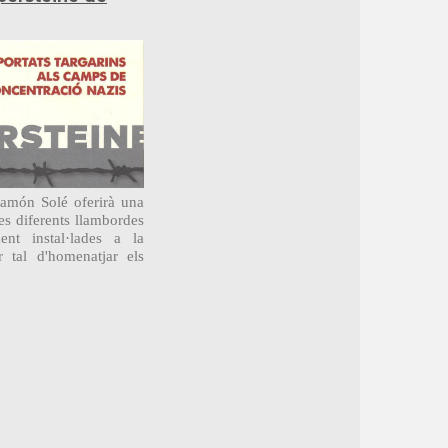
Ramón Solé oferirà una
es diferents llambordes
ment instal·lades a la
r tal d'homenatjar els
.