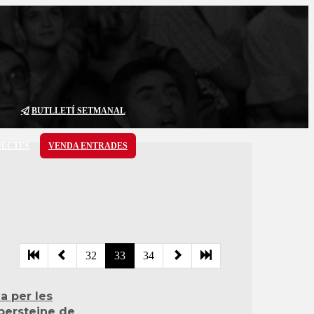
BUTLLETÍ SETMANAL
JECTES
VENDA ENTRADES
32
33
34
a per les
persteine de