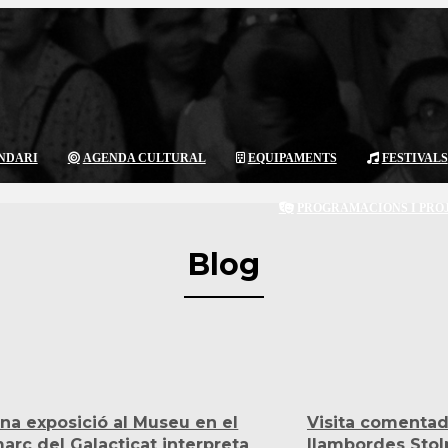
NDARI
AGENDA CULTURAL
EQUIPAMENTS
FESTIVALS
PROGRAMACIONS I PRO
Blog
na exposició al Museu en el
Visita comentad
arc del Galacticat interpreta
llambordes Stol