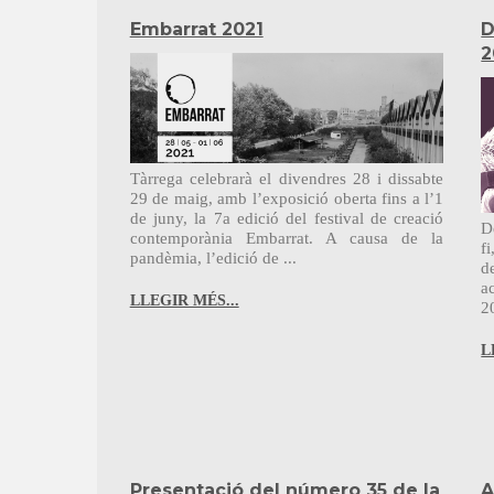
Embarrat 2021
D
2
Tàrrega celebrarà el divendres 28 i dissabte
29 de maig, amb l’exposició oberta fins a l’1
de juny, la 7a edició del festival de creació
D
contemporània Embarrat. A causa de la
f
pandèmia, l’edició de ...
d
a
LLEGIR MÉS...
20
L
Presentació del número 35 de la
A