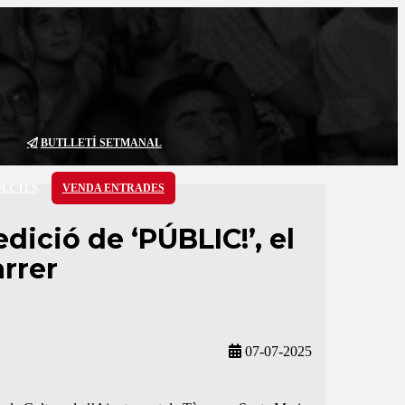
BUTLLETÍ SETMANAL
JECTES
VENDA ENTRADES
dició de ‘PÚBLIC!’, el
arrer
07-07-2025