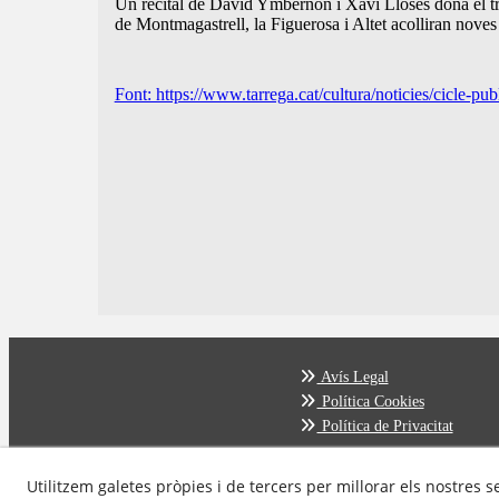
Un recital de David Ymbernon i Xavi Lloses dona el tre
de Montmagastrell, la Figuerosa i Altet acolliran noves 
Font: https://www.tarrega.cat/cultura/noticies/cicle-pub
Avís Legal
Política Cookies
Política de Privacitat
Utilitzem galetes pròpies i de tercers per millorar els nostres s