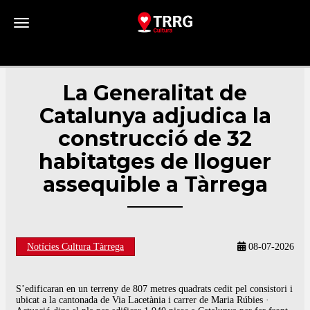
Toggle navigation
La Generalitat de
Catalunya adjudica la
construcció de 32
habitatges de lloguer
assequible a Tàrrega
Notícies Cultura Tàrrega
08-07-2026
S’edificaran en un terreny de 807 metres quadrats cedit pel consistori i
ubicat a la cantonada de Via Lacetània i carrer de Maria Rúbies ·