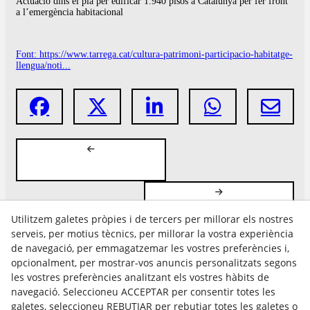
Actuació dins el pla per edificar 1.940 pisos a Catalunya per fer front
a l’emergència habitacional
Font: https://www.tarrega.cat/cultura-patrimoni-participacio-habitatge-
llengua/noti...
Utilitzem galetes pròpies i de tercers per millorar els nostres
serveis, per motius tècnics, per millorar la vostra experiència
de navegació, per emmagatzemar les vostres preferències i,
opcionalment, per mostrar-vos anuncis personalitzats segons
les vostres preferències analitzant els vostres hàbits de
Avís Legal
navegació. Seleccioneu ACCEPTAR per consentir totes les
Política Cookies
galetes, seleccioneu REBUTJAR per rebutjar totes les galetes o