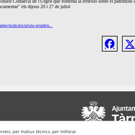
nsell Comarcal de l'Urgell que fomenta la reflexió sobre el patrimoni arx
cumentar" els dijous 20 i 27 de juliol
tge/noticies/arxiu-residen...
erveis, per motius tècnics, per millorar