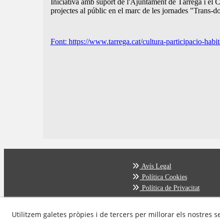
Iniciativa amb suport de l'Ajuntament de Tàrrega i el Co
projectes al públic en el marc de les jornades "Trans-do
Font: https://www.tarrega.cat/cultura-participacio-habita
Avís Legal
Política Cookies
Política de Privacitat
Utilitzem galetes pròpies i de tercers per millorar els nostres s