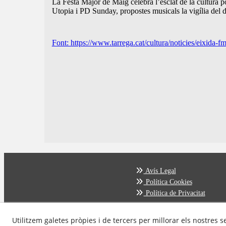
La Festa Major de Maig celebra l’esclat de la cultura po
Utopia i PD Sunday, propostes musicals la vigília del di
Font: https://www.tarrega.cat/cultura/noticies/eixida-
Avís Legal
Política Cookies
Política de Privacitat
Utilitzem galetes pròpies i de tercers per millorar els nostres s