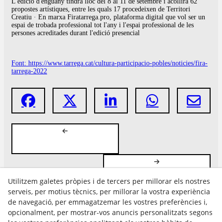
L'edició d'enguany tindrà lloc del 8 al 11 de setembre i acollirà 62
propostes artístiques, entre les quals 17 procedeixen de Territori
Creatiu · En marxa Firatarrega.pro, plataforma digital que vol ser un
espai de trobada professional tot l'any i l'espai professional de les
persones acreditades durant l'edició presencial
Font: https://www.tarrega.cat/cultura-participacio-pobles/noticies/fira-
tarrega-2022
Utilitzem galetes pròpies i de tercers per millorar els nostres
serveis, per motius tècnics, per millorar la vostra experiència
de navegació, per emmagatzemar les vostres preferències i,
opcionalment, per mostrar-vos anuncis personalitzats segons