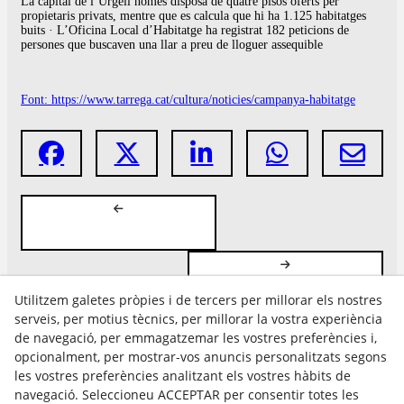
La capital de l’Urgell només disposa de quatre pisos oferts per
propietaris privats, mentre que es calcula que hi ha 1.125 habitatges
buits · L’Oficina Local d’Habitatge ha registrat 182 peticions de
persones que buscaven una llar a preu de lloguer assequible
Font: https://www.tarrega.cat/cultura/noticies/campanya-habitatge
Utilitzem galetes pròpies i de tercers per millorar els nostres
serveis, per motius tècnics, per millorar la vostra experiència
de navegació, per emmagatzemar les vostres preferències i,
opcionalment, per mostrar-vos anuncis personalitzats segons
les vostres preferències analitzant els vostres hàbits de
Avís Legal
navegació. Seleccioneu ACCEPTAR per consentir totes les
Política Cookies