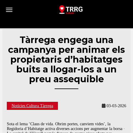
Toggle navigation
Tàrrega engega una
campanya per animar els
propietaris d’habitatges
buits a llogar-los a un
preu assequible
Notícies Cultura Tàrrega
03-03-2026
Sota el lema ‘Claus de vida. Obrim portes, canviem vides’, la
Regidoria d’Habitatge activa diverses accions per augmentar la borsa ·