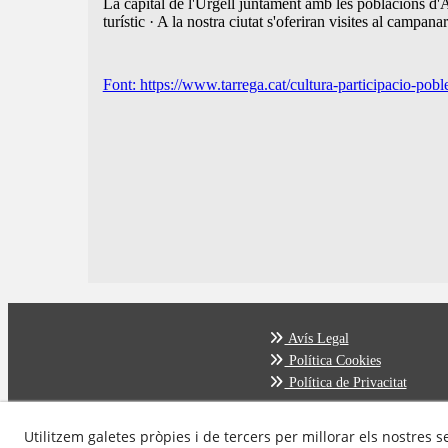
La capital de l'Urgell juntament amb les poblacions d'
turístic · A la nostra ciutat s'oferiran visites al campa
Font: https://www.tarrega.cat/cultura-participacio-pobl
Avís Legal
Política Cookies
Política de Privacitat
Utilitzem galetes pròpies i de tercers per millorar els nostres s