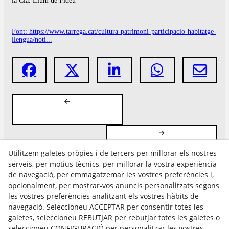
la Cia. Llum de Fideu
Font: https://www.tarrega.cat/cultura-patrimoni-participacio-habitatge-
llengua/noti...
Utilitzem galetes pròpies i de tercers per millorar els nostres
serveis, per motius tècnics, per millorar la vostra experiència
de navegació, per emmagatzemar les vostres preferències i,
opcionalment, per mostrar-vos anuncis personalitzats segons
les vostres preferències analitzant els vostres hàbits de
Avís Legal
navegació. Seleccioneu ACCEPTAR per consentir totes les
Política Cookies
galetes, seleccioneu REBUTJAR per rebutjar totes les galetes o
Política de Privacitat
seleccioneu CONFIGURACIÓ per personalitzar les vostres