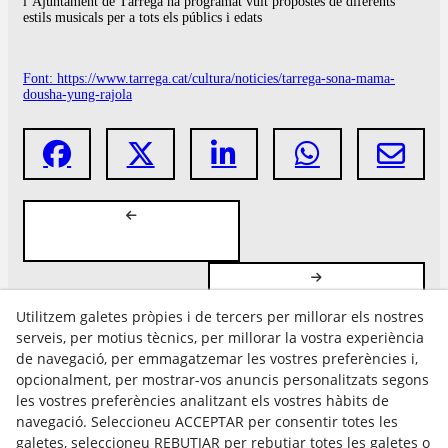
l’Ajuntament de Tàrrega ha programat vuit propostes de diferents
estils musicals per a tots els públics i edats
Font: https://www.tarrega.cat/cultura/noticies/tarrega-sona-mama-
dousha-yung-rajola
Utilitzem galetes pròpies i de tercers per millorar els nostres
serveis, per motius tècnics, per millorar la vostra experiència
de navegació, per emmagatzemar les vostres preferències i,
opcionalment, per mostrar-vos anuncis personalitzats segons
les vostres preferències analitzant els vostres hàbits de
Avís Legal
navegació. Seleccioneu ACCEPTAR per consentir totes les
Política Cookies
galetes, seleccioneu REBUTJAR per rebutjar totes les galetes o