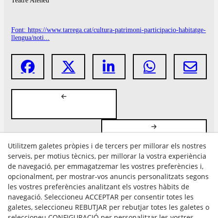
Teatre Ateneu
Font: https://www.tarrega.cat/cultura-patrimoni-participacio-habitatge-
llengua/noti...
Utilitzem galetes pròpies i de tercers per millorar els nostres
serveis, per motius tècnics, per millorar la vostra experiència
de navegació, per emmagatzemar les vostres preferències i,
opcionalment, per mostrar-vos anuncis personalitzats segons
les vostres preferències analitzant els vostres hàbits de
Avís Legal
navegació. Seleccioneu ACCEPTAR per consentir totes les
Política Cookies
galetes, seleccioneu REBUTJAR per rebutjar totes les galetes o
Política de Privacitat
seleccioneu CONFIGURACIÓ per personalitzar les vostres