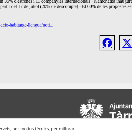
n 35% d'estrenes i 11 companyies internacionals · Kamchàtka inaugurar
 partir del 17 de juliol (20% de descompte) · El 60% de les propostes se
acio-habitatge-llengua/noti...
erveis, per motius tècnics, per millorar