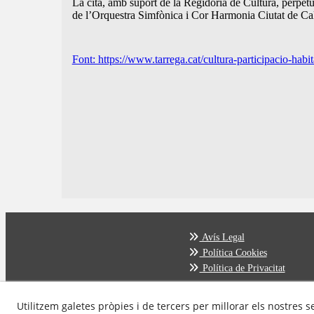
La cita, amb suport de la Regidoria de Cultura, perpetua
de l’Orquestra Simfònica i Cor Harmonia Ciutat de Cal
Font: https://www.tarrega.cat/cultura-participacio-habit
Avís Legal
Política Cookies
Política de Privacitat
Utilitzem galetes pròpies i de tercers per millorar els nostres s