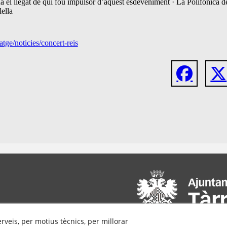
 el llegat de qui fou impulsor d’aquest esdeveniment · La Polifònica de 
ella
atge/noticies/concert-reis
erveis, per motius tècnics, per millorar