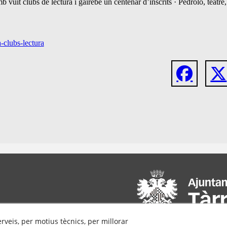
it clubs de lectura i gairebé un centenar d’inscrits · Pedrolo, teatre, f
a-clubs-lectura
erveis, per motius tècnics, per millorar