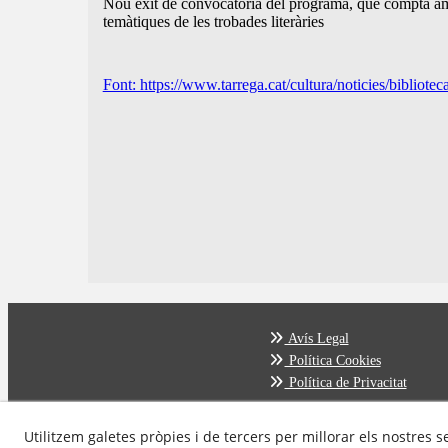
Nou èxit de convocatòria del programa, que compta amb vu
temàtiques de les trobades literàries
Font: https://www.tarrega.cat/cultura/noticies/bibliotec
Avís Legal
Política Cookies
Política de Privacitat
Utilitzem galetes pròpies i de tercers per millorar els nostres s