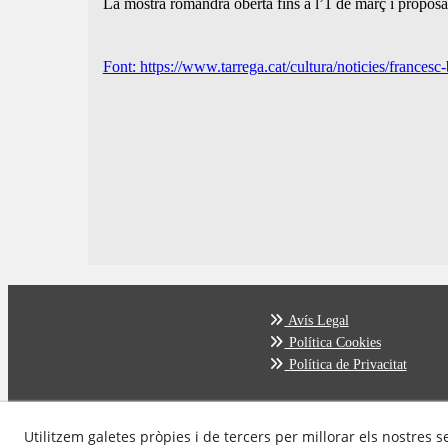
La mostra romandrà oberta fins a l’1 de març i proposa 
Font: https://www.tarrega.cat/cultura/noticies/francesc
Avís Legal
Política Cookies
Política de Privacitat
Utilitzem galetes pròpies i de tercers per millorar els nostres s