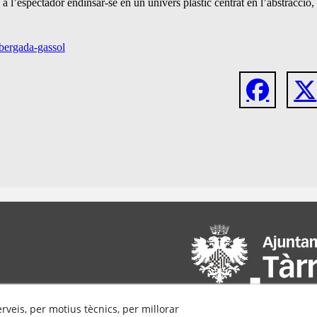
a l’espectador endinsar-se en un univers plàstic centrat en l’abstracció,
-bergada-gassol
erveis, per motius tècnics, per millorar