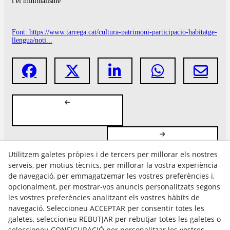
i el minimalisme
Font: https://www.tarrega.cat/cultura-patrimoni-participacio-habitatge-
llengua/noti...
Utilitzem galetes pròpies i de tercers per millorar els nostres
serveis, per motius tècnics, per millorar la vostra experiència
de navegació, per emmagatzemar les vostres preferències i,
opcionalment, per mostrar-vos anuncis personalitzats segons
les vostres preferències analitzant els vostres hàbits de
Avís Legal
navegació. Seleccioneu ACCEPTAR per consentir totes les
Política Cookies
galetes, seleccioneu REBUTJAR per rebutjar totes les galetes o
Política de Privacitat
seleccioneu CONFIGURACIÓ per personalitzar les vostres