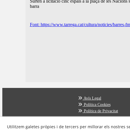
Surten a licitació cinc espais a la plaça de les Nacions 
barra
Font: https://www.tarrega.cat/cultura/noticies/barres-f
Avís Legal
Política Cookies
Política de Privacitat
Utilitzem galetes pròpies i de tercers per millorar els nostres s