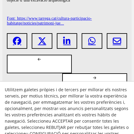
objecte d’una excavació arqueològica
Font: https://www.tarrega.cat/cultura-participacio-
habitatge/noticies/patrimoni-jue...
Utilitzem galetes pròpies i de tercers per millorar els nostres
serveis, per motius tècnics, per millorar la vostra experiència
de navegació, per emmagatzemar les vostres preferències i,
opcionalment, per mostrar-vos anuncis personalitzats segons
les vostres preferències analitzant els vostres hàbits de
Avís Legal
navegació. Seleccioneu ACCEPTAR per consentir totes les
Política Cookies
galetes, seleccioneu REBUTJAR per rebutjar totes les galetes o
Política de Privacitat
seleccioneu CONFIGURACIÓ per personalitzar les vostres