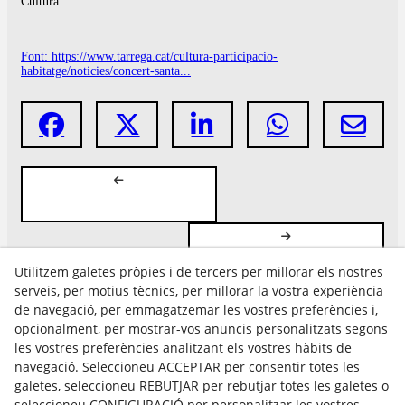
Cultura
Font: https://www.tarrega.cat/cultura-participacio-
habitatge/noticies/concert-santa...
Utilitzem galetes pròpies i de tercers per millorar els nostres
serveis, per motius tècnics, per millorar la vostra experiència
de navegació, per emmagatzemar les vostres preferències i,
opcionalment, per mostrar-vos anuncis personalitzats segons
les vostres preferències analitzant els vostres hàbits de
Avís Legal
navegació. Seleccioneu ACCEPTAR per consentir totes les
Política Cookies
galetes, seleccioneu REBUTJAR per rebutjar totes les galetes o
Política de Privacitat
seleccioneu CONFIGURACIÓ per personalitzar les vostres