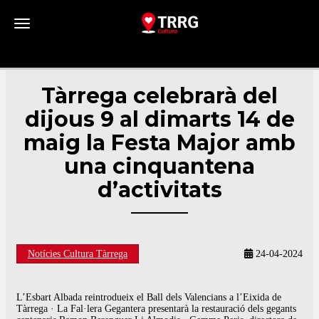
Toggle navigation
Tàrrega celebrarà del
dijous 9 al dimarts 14 de
maig la Festa Major amb
una cinquantena
d’activitats
Notícies Cultura Tàrrega
24-04-2024
L’Esbart Albada reintrodueix el Ball dels Valencians a l’Eixida de
Tàrrega · La Fal·lera Gegantera presentarà la restauració dels gegants