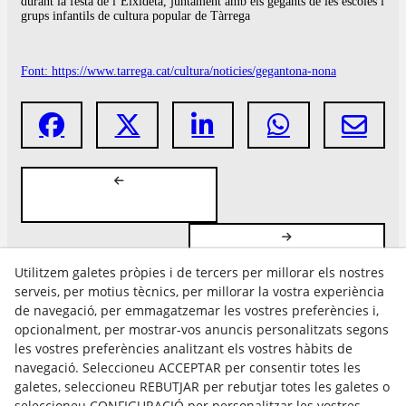
durant la festa de l’Eixideta, juntament amb els gegants de les escoles i
grups infantils de cultura popular de Tàrrega
Font: https://www.tarrega.cat/cultura/noticies/gegantona-nona
Utilitzem galetes pròpies i de tercers per millorar els nostres
serveis, per motius tècnics, per millorar la vostra experiència
de navegació, per emmagatzemar les vostres preferències i,
opcionalment, per mostrar-vos anuncis personalitzats segons
les vostres preferències analitzant els vostres hàbits de
Avís Legal
navegació. Seleccioneu ACCEPTAR per consentir totes les
Política Cookies
galetes, seleccioneu REBUTJAR per rebutjar totes les galetes o
Política de Privacitat
seleccioneu CONFIGURACIÓ per personalitzar les vostres