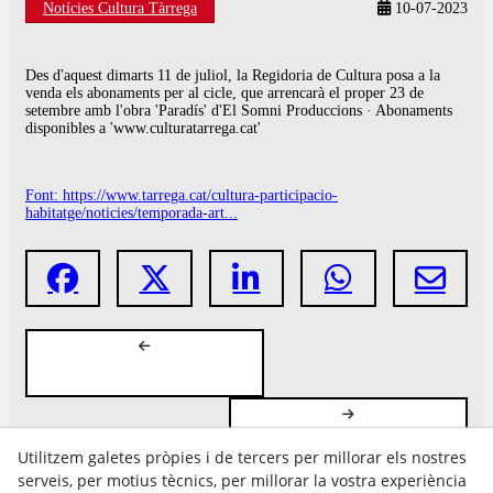
Notícies Cultura Tàrrega
10-07-2023
Des d'aquest dimarts 11 de juliol, la Regidoria de Cultura posa a la
venda els abonaments per al cicle, que arrencarà el proper 23 de
setembre amb l'obra 'Paradís' d'El Somni Produccions · Abonaments
disponibles a 'www.culturatarrega.cat'
Font: https://www.tarrega.cat/cultura-participacio-
habitatge/noticies/temporada-art...
Utilitzem galetes pròpies i de tercers per millorar els nostres
serveis, per motius tècnics, per millorar la vostra experiència