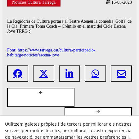
Notícies Cultura Tàrrega
16-03-2023
La Regidoria de Cultura portarà al Teatre Ateneu la comèdia 'Golfa' de
la Cia. Primera Toma Coach – Crémilo en el marc del Cicle Escena
Jove TRRG ;)
Font: https://www.tarrega.cat/cultura-participacio-
habitatge/noticies/escena-jove
Utilitzem galetes pròpies i de tercers per millorar els nostres
serveis, per motius tècnics, per millorar la vostra experiència
de navegació, per emmagatzemar les vostres preferències i,