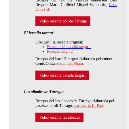
Recepta del cóc de Tàrrega elaborada pels
flequers Marta Guillén i Miquel Sanmartin,
fleca
Dit i Fet
:
Video recepta cóc de Tàrrega
El bacallà targarí:
L'origen i la recepta original:
Presentació bacallá targarí.
Recepta original.
Recepta del bacallà targarí elaborada pel cuiner
Genís Costa,
restaurant Níam
:
Video recepta bacallá targarí
Les albades de Tàrrega:
Recepta del les albades de Tàrrega elaborada pel
pastisser Jordi Tarragó,
pastisseria El Pati
:
Video recepta les albades