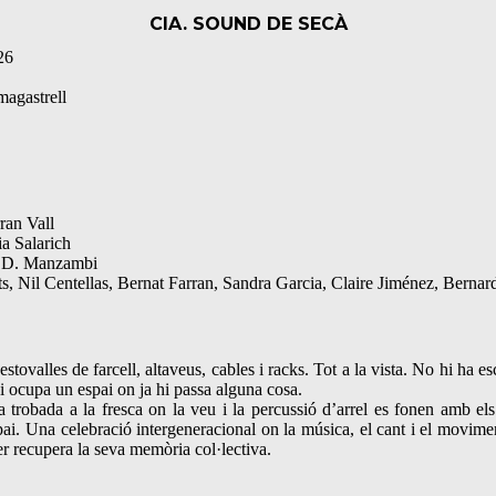
CIA. SOUND DE SECÀ
26
agastrell
rran Vall
a Salarich
o D. Manzambi
ts, Nil Centellas, Bernat Farran, Sandra Garcia, Claire Jiménez, Bern
estovalles de farcell, altaveus, cables i racks. Tot a la vista. No hi ha
a i ocupa un espai on ja hi passa alguna cosa.
robada a la fresca on la veu i la percussió d’arrel es fonen amb els 
ai. Una celebració intergeneracional on la música, el cant i el movime
rer recupera la seva memòria col·lectiva.