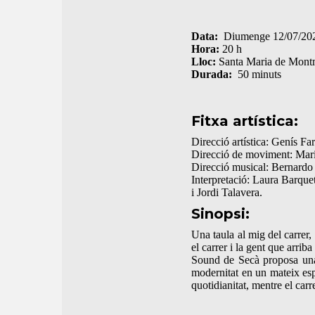
Data:
Diumenge 12/07/20
Hora:
20 h
Lloc:
Santa Maria de Montm
Durada:
50 minuts
Fitxa artística:
Direcció artística: Genís Fa
Direcció de moviment: Mari
Direcció musical: Bernard
Interpretació: Laura Barque
i Jordi Talavera.
Sinopsi:
Una taula al mig del carrer, 
el carrer i la gent que arrib
Sound de Secà proposa una t
modernitat en un mateix esp
quotidianitat, mentre el car