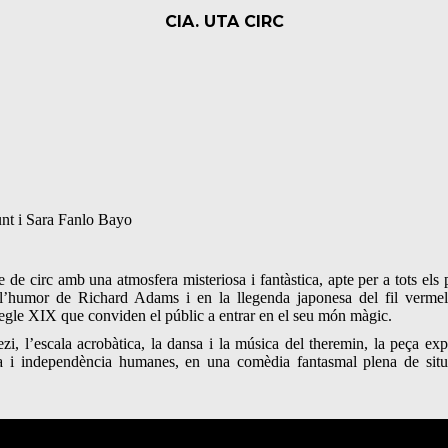
CIA. UTA CIRC
unt i Sara Fanlo Bayo
de circ amb una atmosfera misteriosa i fantàstica, apte per a tots els p
l’humor de Richard Adams i en la llegenda japonesa del fil vermell,
segle XIX que conviden el públic a entrar en el seu món màgic.
ezi, l’escala acrobàtica, la dansa i la música del theremin, la peça exp
ia i independència humanes, en una comèdia fantasmal plena de sit