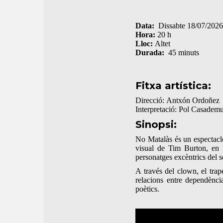
Data:
Dissabte 18/07/2026
Hora:
20 h
Lloc:
Altet
Durada:
45 minuts
Fitxa artística:
Direcció: Antxón Ordoñez
Interpretació: Pol Casadem
Sinopsi:
No Matalàs és un espectacle 
visual de Tim Burton, en 
personatges excèntrics del 
A través del clown, el trap
relacions entre dependènc
poètics.