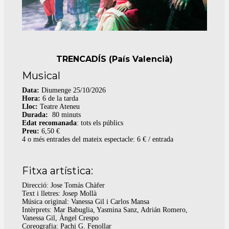
TRENCADÍS (País Valencià)
Musical
Data:
Diumenge 25/10/2026
Hora:
6 de la tarda
Lloc:
Teatre Ateneu
Durada:
80 minuts
Edat recomanada
: tots els públics​​​​​​​
Preu:
6,50 €
4 o més entrades del mateix espectacle: 6 € / entrada
Fitxa artística:
Direcció: Jose Tomàs Chàfer
Text i lletres: Josep Mollà
Música original: Vanessa Gil i Carlos Mansa
Intèrprets: Mar Babuglia, Yasmina Sanz, Adrián Romero,
Vanessa Gil, Àngel Crespo
Coreografia: Pachi G. Fenollar