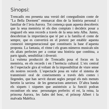
Sinopsi:
Trencadís ens presenta una versió del conegudíssim conte de
“La Bella Dorment” emmarcat dins de la història personal i
familiar de l’àvia Aurora. Tot comença quan aquesta descobreix
que la seua memòria té els dies comptats i decideix posar a
resguard els seus records a través de la seua neta Alba. Juntes,
descobriran la importància que té per a la família el conte de
sempre, que es convertirà en el pretext per establir aquesta
connexió intergeneracional que constitueix la base d’aquesta
proposta. La fantasia, el ritme i els grans números musicals són
els aliats perfectes per a contar una història que combina, a
parts iguals, sensibilitat i diversió.
La vuitena producció de Trencadís posa el focus en la
memòria, en els records i en l’herència cultural. L’eix central
de l’espectacle gira al voltant de la impossibilitat de viure sense
els nostres records. L’espectacle posa en valor el sistema de
transmissió oral de coneixements a través dels contes i
llegendes, que han servit durant segles perquè els més menuts
heretin la saviesa de les generacions anteriors. D’altra banda
els xiquets i xiquetes que assisteixin a la funció podran
reconèixer els seus personatges preferits: el rei, la reina, la
princesa Aurora, les fades del bosc, el príncep Albert i la
malvada Malèfica.