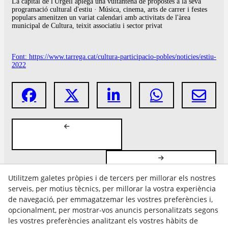
La capital de l'Urgell aplega una vuitantena de propostes a la seva
programació cultural d'estiu · Música, cinema, arts de carrer i festes
populars amenitzen un variat calendari amb activitats de l'àrea
municipal de Cultura, teixit associatiu i sector privat
Font: https://www.tarrega.cat/cultura-participacio-pobles/noticies/estiu-
2022
Utilitzem galetes pròpies i de tercers per millorar els nostres
serveis, per motius tècnics, per millorar la vostra experiència
de navegació, per emmagatzemar les vostres preferències i,
opcionalment, per mostrar-vos anuncis personalitzats segons
les vostres preferències analitzant els vostres hàbits de
Avís Legal