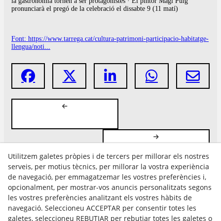
la gastronomia tornen a ser protagonistes · El pintor Magí Puig
pronunciarà el pregó de la celebració el dissabte 9 (11 matí)
Font: https://www.tarrega.cat/cultura-patrimoni-participacio-habitatge-
llengua/noti...
Utilitzem galetes pròpies i de tercers per millorar els nostres
serveis, per motius tècnics, per millorar la vostra experiència
de navegació, per emmagatzemar les vostres preferències i,
opcionalment, per mostrar-vos anuncis personalitzats segons
les vostres preferències analitzant els vostres hàbits de
Avís Legal
navegació. Seleccioneu ACCEPTAR per consentir totes les
Política Cookies
galetes, seleccioneu REBUTJAR per rebutjar totes les galetes o