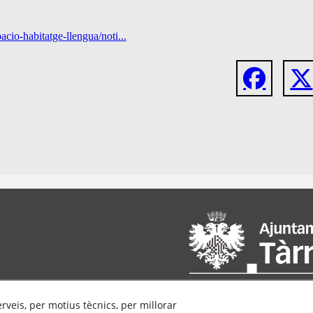
acio-habitatge-llengua/noti...
erveis, per motius tècnics, per millorar