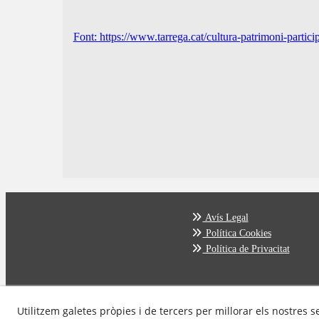
Font: https://www.tarrega.cat/cultura-patrimoni-particip
Avís Legal
Política Cookies
Política de Privacitat
Utilitzem galetes pròpies i de tercers per millorar els nostres s