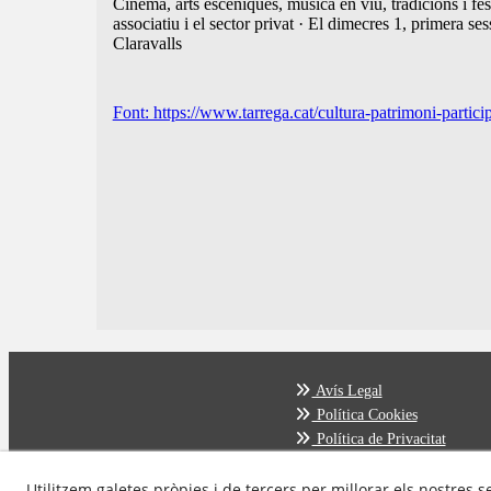
Cinema, arts escèniques, música en viu, tradicions i fes
associatiu i el sector privat · El dimecres 1, primera
Claravalls
Font: https://www.tarrega.cat/cultura-patrimoni-particip
Avís Legal
Política Cookies
Política de Privacitat
Utilitzem galetes pròpies i de tercers per millorar els nostres s