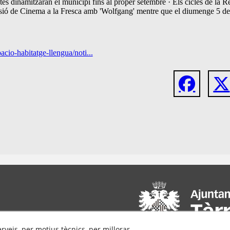
tes dinamitzaran el municipi fins al proper setembre · Els cicles de la R
 sessió de Cinema a la Fresca amb 'Wolfgang' mentre que el diumenge 5 
acio-habitatge-llengua/noti...
erveis, per motius tècnics, per millorar