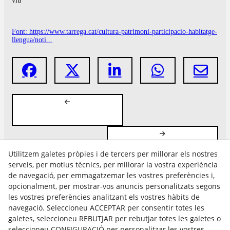
viu
Font: https://www.tarrega.cat/cultura-patrimoni-participacio-habitatge-
llengua/noti...
Utilitzem galetes pròpies i de tercers per millorar els nostres
serveis, per motius tècnics, per millorar la vostra experiència
de navegació, per emmagatzemar les vostres preferències i,
opcionalment, per mostrar-vos anuncis personalitzats segons
les vostres preferències analitzant els vostres hàbits de
Avís Legal
navegació. Seleccioneu ACCEPTAR per consentir totes les
Política Cookies
galetes, seleccioneu REBUTJAR per rebutjar totes les galetes o
Política de Privacitat
seleccioneu CONFIGURACIÓ per personalitzar les vostres