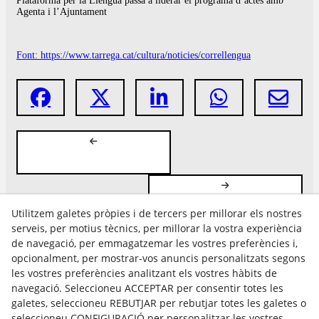
Plataforma per la Llengua passa a liderar el programa d’actes amb
Agenta i l’Ajuntament
Font: https://www.tarrega.cat/cultura/noticies/correllengua
Utilitzem galetes pròpies i de tercers per millorar els nostres
serveis, per motius tècnics, per millorar la vostra experiència
de navegació, per emmagatzemar les vostres preferències i,
opcionalment, per mostrar-vos anuncis personalitzats segons
les vostres preferències analitzant els vostres hàbits de
Avís Legal
navegació. Seleccioneu ACCEPTAR per consentir totes les
Política Cookies
galetes, seleccioneu REBUTJAR per rebutjar totes les galetes o
Política de Privacitat
seleccioneu CONFIGURACIÓ per personalitzar les vostres