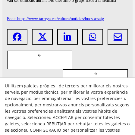
van ser utilitzats durant 148 dies amb 3 grups fixos a la setmana
Font: https://www.tarrega.cat/cultura/noticies/bucs-assaig
Utilitzem galetes pròpies i de tercers per millorar els nostres
serveis, per motius tècnics, per millorar la vostra experiència
de navegació, per emmagatzemar les vostres preferències i,
opcionalment, per mostrar-vos anuncis personalitzats segons
les vostres preferències analitzant els vostres hàbits de
Avís Legal
navegació. Seleccioneu ACCEPTAR per consentir totes les
Política Cookies
galetes, seleccioneu REBUTJAR per rebutjar totes les galetes o
Política de Privacitat
seleccioneu CONFIGURACIÓ per personalitzar les vostres