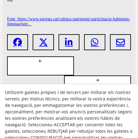
viu
Font: https://www.tarrega.cat/cultura-patrimoni-participacio-habitatge-
llengua/noti...
Utilitzem galetes pròpies i de tercers per millorar els nostres
serveis, per motius tècnics, per millorar la vostra experiència
de navegació, per emmagatzemar les vostres preferències i,
opcionalment, per mostrar-vos anuncis personalitzats segons
les vostres preferències analitzant els vostres hàbits de
Avís Legal
navegació. Seleccioneu ACCEPTAR per consentir totes les
Política Cookies
galetes, seleccioneu REBUTJAR per rebutjar totes les galetes o
Política de Privacitat
seleccioneu CONFIGURACIÓ per personalitzar les vostres