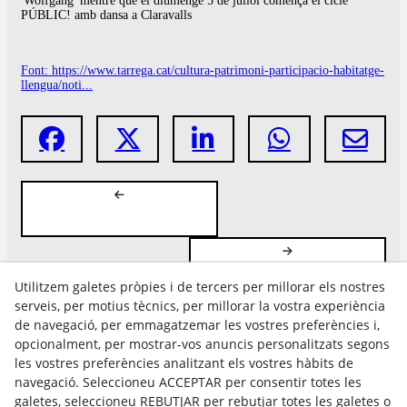
'Wolfgang' mentre que el diumenge 5 de juliol comença el cicle
PÚBLIC! amb dansa a Claravalls
Font: https://www.tarrega.cat/cultura-patrimoni-participacio-habitatge-
llengua/noti...
Utilitzem galetes pròpies i de tercers per millorar els nostres
serveis, per motius tècnics, per millorar la vostra experiència
de navegació, per emmagatzemar les vostres preferències i,
opcionalment, per mostrar-vos anuncis personalitzats segons
les vostres preferències analitzant els vostres hàbits de
Avís Legal
navegació. Seleccioneu ACCEPTAR per consentir totes les
Política Cookies
galetes, seleccioneu REBUTJAR per rebutjar totes les galetes o