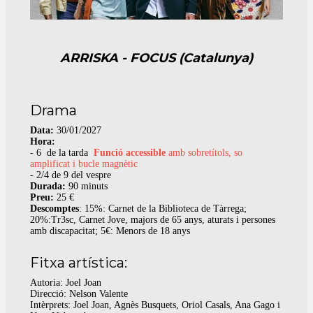
ARRISKA - FOCUS (Catalunya)
Drama
Data:
30/01/2027
Hora:
- 6 de la tarda
Funció accessible
amb sobretítols, so
amplificat i bucle magnètic
- 2/4 de 9 del vespre
Durada:
90 minuts
Preu:
25 €
Descomptes
: 15%: Carnet de la Biblioteca de Tàrrega;
20%:Tr3sc, Carnet Jove, majors de 65 anys, aturats i persones
amb discapacitat; 5€: Menors de 18 anys
Fitxa artística:
Autoria: Joel Joan
Direcció: Nelson Valente
Intèrprets: Joel Joan, Agnès Busquets, Oriol Casals, Ana Gago i