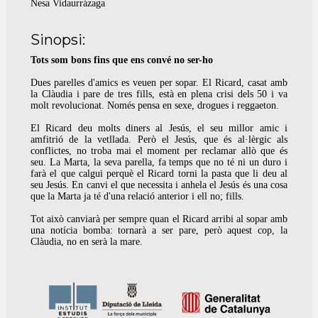
Nesa Vidaurrázaga
Sinopsi:
Tots som bons fins que ens convé no ser-ho
Dues parelles d'amics es veuen per sopar. El Ricard, casat amb
la Clàudia i pare de tres fills, està en plena crisi dels 50 i va
molt revolucionat. Només pensa en sexe, drogues i reggaeton.
El Ricard deu molts diners al Jesús, el seu millor amic i
amfitrió de la vetllada. Però el Jesús, que és al·lèrgic als
conflictes, no troba mai el moment per reclamar allò que és
seu. La Marta, la seva parella, fa temps que no té ni un duro i
farà el que calgui perquè el Ricard torni la pasta que li deu al
seu Jesús. En canvi el que necessita i anhela el Jesús és una cosa
que la Marta ja té d'una relació anterior i ell no; fills.
Tot això canviarà per sempre quan el Ricard arribi al sopar amb
una notícia bomba: tornarà a ser pare, però aquest cop, la
Clàudia, no en serà la mare.