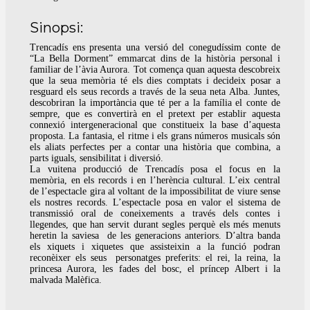
Sinopsi:
Trencadís ens presenta una versió del conegudíssim conte de
“La Bella Dorment” emmarcat dins de la història personal i
familiar de l’àvia Aurora. Tot comença quan aquesta descobreix
que la seua memòria té els dies comptats i decideix posar a
resguard els seus records a través de la seua neta Alba. Juntes,
descobriran la importància que té per a la família el conte de
sempre, que es convertirà en el pretext per establir aquesta
connexió intergeneracional que constitueix la base d’aquesta
proposta. La fantasia, el ritme i els grans números musicals són
els aliats perfectes per a contar una història que combina, a
parts iguals, sensibilitat i diversió.
La vuitena producció de Trencadís posa el focus en la
memòria, en els records i en l’herència cultural. L’eix central
de l’espectacle gira al voltant de la impossibilitat de viure sense
els nostres records. L’espectacle posa en valor el sistema de
transmissió oral de coneixements a través dels contes i
llegendes, que han servit durant segles perquè els més menuts
heretin la saviesa de les generacions anteriors. D’altra banda
els xiquets i xiquetes que assisteixin a la funció podran
reconèixer els seus personatges preferits: el rei, la reina, la
princesa Aurora, les fades del bosc, el príncep Albert i la
malvada Malèfica.