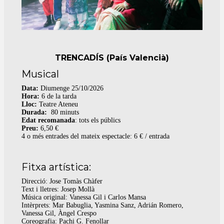
TRENCADÍS (País Valencià)
Musical
Data:
Diumenge 25/10/2026
Hora:
6 de la tarda
Lloc:
Teatre Ateneu
Durada:
80 minuts
Edat recomanada
: tots els públics​​​​​​​
Preu:
6,50 €
4 o més entrades del mateix espectacle: 6 € / entrada
Fitxa artística:
Direcció: Jose Tomàs Chàfer
Text i lletres: Josep Mollà
Música original: Vanessa Gil i Carlos Mansa
Intèrprets: Mar Babuglia, Yasmina Sanz, Adrián Romero,
Vanessa Gil, Àngel Crespo
Coreografia: Pachi G. Fenollar