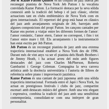
Jeb & Kazue Patton Quintet
és un conjunt de jazz liderat pel
reconegut pianista de Nova York Jeb Patton i la vocalista
convidada Kazue Patton. La formació destaca per la seva sòlida
connexió amb la tradició del bebop i el jazz clàssic, oferint
actuacions tant en clubs emblemàtics de Nova York com en
gires internacionals. El repertori del grup està basat en clàssics
del jazz amb arranjaments originals de Jeb, barrejats amb
algunes composicions del propi Patton. les cançons cantades per
Kazue ens porten a viatjar entre les diferents formes de l'amor:
l'amor romàntic, l'amor etern, l'amor no correspost, i fins i tot
l'amor entre mare i fill. Els arranjaments i la instrumentació
han estat escrits per Jeb Patton.
Jeb Patton
és un reconegut pianista de jazz amb una extensa
trajectòria internacional establert a Nova York des de 1996.
Durant més de vint anys va ser el pianista dels Heath Brothers i
de Jimmy Heath, i ha actuat arreu del món amb figures
destacades del jazz com Charles McPherson, Roberta
Gambarini i George Coleman. Compagina la seva carrera
artística amb la docència universitària i l'autoria de llibres de
referència sobre piano i improvisació jazzística.
Kazue Patton
és una cantant de jazz japonesa amb una sòlida
trajectòria internacional. Formada entre el Japó i Nova York, ha
actuat en prestigiosos festivals i clubs de jazz, compartint
escenari amb destacats músics del gènere. Amb una veu elegant
i expressiva, combina la tradició del jazz amb una sensibilitat
contemporània, consolidant-se com una intèrpret de gran
personalitat.