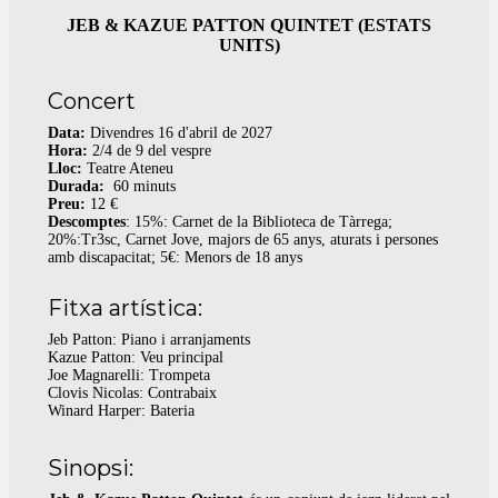
JEB & KAZUE PATTON QUINTET (ESTATS
UNITS)
Concert
Data:
Divendres 16 d'abril de 2027
Hora:
2/4 de 9 del vespre
Lloc:
Teatre Ateneu
Durada:
60 minuts
Preu:
12 €
Descomptes
: 15%: Carnet de la Biblioteca de Tàrrega;
20%:Tr3sc, Carnet Jove, majors de 65 anys, aturats i persones
amb discapacitat; 5€: Menors de 18 anys
Fitxa artística:
Jeb Patton: Piano i arranjaments
Kazue Patton: Veu principal
Joe Magnarelli: Trompeta
Clovis Nicolas: Contrabaix
Winard Harper: Bateria
Sinopsi: