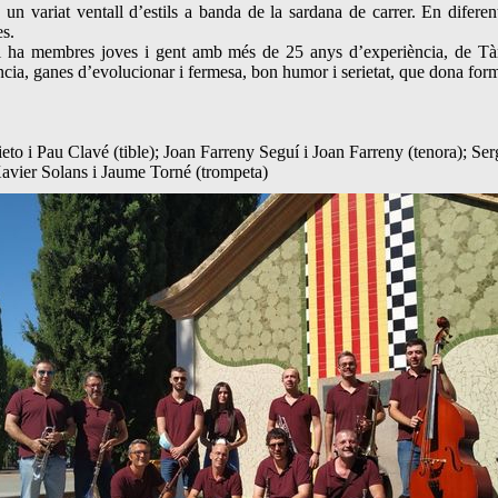
un variat ventall d’estils a banda de la sardana de carrer. En diferen
es.
 ha membres joves i gent amb més de 25 anys d’experiència, de Tàrre
ncia, ganes d’evolucionar i fermesa, bon humor i serietat, que dona forma
ieto i Pau Clavé (tible); Joan Farreny Seguí i Joan Farreny (tenora); S
Xavier Solans i Jaume Torné (trompeta)