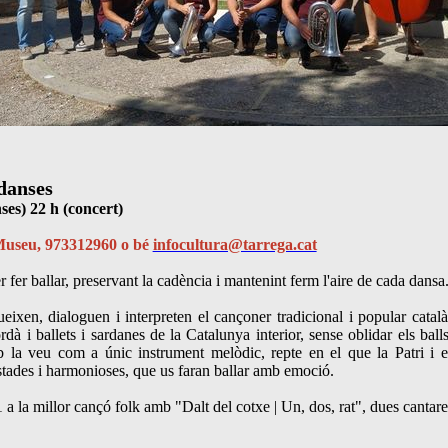
danses
ses) 22 h (concert)
l Museu, 973312960 o bé
infocultura@tarrega.cat
 fer ballar, preservant la cadència i mantenint ferm l'aire de cada dansa
eixen, dialoguen i interpreten el cançoner tradicional i popular català,
dà i ballets i sardanes de la Catalunya interior, sense oblidar els bal
b la veu com a únic instrument melòdic, repte en el que la Patri i 
stades i harmonioses, que us faran ballar amb emoció.
la millor cançó folk amb "Dalt del cotxe | Un, dos, rat", dues cantarelle