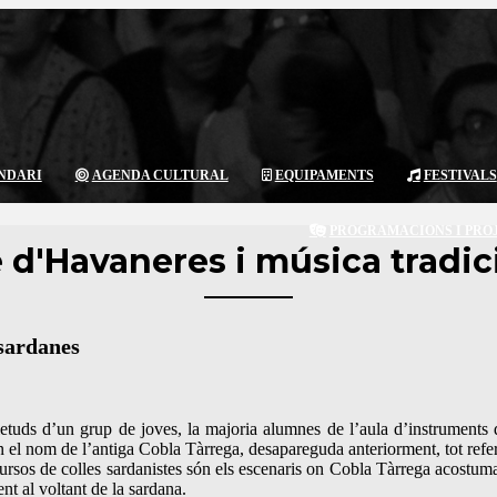
NDARI
AGENDA CULTURAL
EQUIPAMENTS
FESTIVALS
PROGRAMACIONS I PRO
e d'Havaneres i música tradic
ardanes
ietuds d’un grup de joves, la majoria alumnes de l’aula d’instrument
n el nom de l’antiga Cobla Tàrrega, desapareguda anteriorment, tot referm
cursos de colles sardanistes són els escenaris on Cobla Tàrrega acostuma
nt al voltant de la sardana.