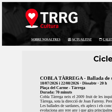
SOBRE NOSALTRES
ACTUALITAT
CALE
Cicl
COBLA TÀRREGA - Ballada de s
18/07/2026 i 22/08/2026 · Dissabte · 20 h
Plaça del Carme - Tàrrega
Durada:
70 minuts
Cobla Tàrrega neix el 2009 fruit de les inqu
Tàrrega, sota la direcció de Joan Farreny. Pre
Les ballades de sardanes, els aplecs i els con
evoluciona any rere any i que gira principalme