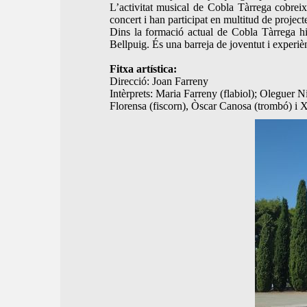
L’activitat musical de Cobla Tàrrega cobreix 
concert i han participat en multitud de project
Dins la formació actual de Cobla Tàrrega hi
Bellpuig. És una barreja de joventut i experiè
Fitxa artística:
Direcció: Joan Farreny
Intèrprets: Maria Farreny (flabiol); Oleguer N
Florensa (fiscorn), Òscar Canosa (trombó) i 