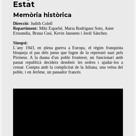
Estat
Memòria històrica
Direcció:
Judith Colell
Repartiment:
Miki Esparbé, Maria Rodríguez Soto, Asier
Etxeandia, Bruna Cusí, Kevin Janssens i Jordi Sánchez.
Sinopsi:
L’any 1943, en plena guerra a Europa, el règim franquista
bloqueja el pas dels jueus que fugen de la repressió nazi pels
Pirineus. A la duana d'un poble fronterer, un funcionari amb
passat republicà decideix desobeir les ordres i ajudar-los a
creuar. Compta amb la complicitat de la Juliana, una veïna del
poble, i en Jerôme, un passador francès.