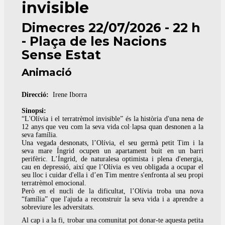
invisible
Dimecres 22/07/2026 - 22 h
- Plaça de les Nacions
Sense Estat
Animació
Direcció:
Irene Iborra
Sinopsi:
“L'Olívia i el terratrèmol invisible” és la història d'una nena de
12 anys que veu com la seva vida col·lapsa quan desnonen a la
seva família.
Una vegada desnonats, l’Olívia, el seu germà petit Tim i la
seva mare Íngrid ocupen un apartament buit en un barri
perifèric. L’Íngrid, de naturalesa optimista i plena d'energia,
cau en depressió, així que l’Olívia es veu obligada a ocupar el
seu lloc i cuidar d'ella i d’en Tim mentre s'enfronta al seu propi
terratrèmol emocional.
Però en el nucli de la dificultat, l’Olívia troba una nova
“família” que l'ajuda a reconstruir la seva vida i a aprendre a
sobreviure les adversitats.
Al cap i a la fi, trobar una comunitat pot donar-te aquesta petita