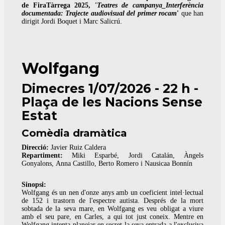
de FiraTàrrega 2025, '
Teatres de campanya_Interferència
documentada: Trajecte audiovisual del primer rocam
'
que han
dirigit Jordi Boquet i Marc Salicrú.
Wolfgang
Dimecres 1/07/2026 - 22 h -
Plaça de les Nacions Sense
Estat
Comèdia dramàtica
Direcció:
Javier Ruiz Caldera
Repartiment:
Miki Esparbé, Jordi Catalán, Àngels
Gonyalons, Anna Castillo, Berto Romero i Nausicaa Bonnín
Sinopsi:
Wolfgang és un nen d'onze anys amb un coeficient intel·lectual
de 152 i trastorn de l'espectre autista. Després de la mort
sobtada de la seva mare, en Wolfgang es veu obligat a viure
amb el seu pare, en Carles, a qui tot just coneix. Mentre en
Wolfgang intenta planejar en secret la seva entrada a l'exclusiva