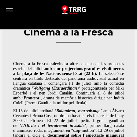
Toggle navigation
Cinema a la Fresca
Cinema a la Fresca esdevindrà altre cop una de les propostes
estrella del juliol
amb cinc projeccions
gratuïtes
els dimecres
a la plaça de les Nacions sense Estat (22 h).
La selecció se
centrarà en títols destacats del panorama audiovisual actual en
llengua catalana i començarà l'1 de juliol amb la comèdia
dramàtica
‘
Wolfgang (Extraordinari)’
protagonitzada per Miki
Esparbé i el nen Jordi Catalán. Continuarà el 8 de juliol
amb
‘Frontera’
, drama de memòria històrica dirigit per Judith
Colell (Premi Gaudí a la millor pel·lícula).
El 15 de juliol arribarà
‘Balandrau, vent salvatge’
amb Álvaro
Cevantes i Bruna Cusí, un drama basat en els fets reals de l’any
2000 al Pirineu. El 22 de juliol, petits i grans gaudiran
de
‘L’Olívia i el terratrèmol invisible’
, primer llarg català
d’animació rodat íntegrament en “stop-motion”. El 29 de juliol
tancarà el cicle el
documental sobre l’espectacle inaugural