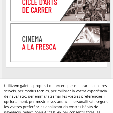
Utilitzem galetes pròpies i de tercers per millorar els nostres
serveis, per motius tècnics, per millorar la vostra experiència
Avís Legal
de navegació, per emmagatzemar les vostres preferències i,
Política Cookies
opcionalment, per mostrar-vos anuncis personalitzats segons
Política de Privacitat
les vostres preferències analitzant els vostres hàbits de
navegació. Seleccioneu ACCEPTAR per consentir totes les