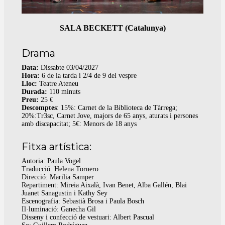
SALA BECKETT (Catalunya)
Drama
Data:
Dissabte 03/04/2027
Hora:
6 de la tarda i 2/4 de 9 del vespre
Lloc:
Teatre Ateneu
Durada:
110 minuts
Preu:
25 €
Descomptes
: 15%: Carnet de la Biblioteca de Tàrrega;
20%:Tr3sc, Carnet Jove, majors de 65 anys, aturats i persones
amb discapacitat; 5€: Menors de 18 anys
Fitxa artística:
Autoria: Paula Vogel
Traducció: Helena Tornero
Direcció: Marilia Samper
Repartiment: Mireia Aixalà, Ivan Benet, Alba Gallén, Blai
Juanet Sanagustin i Kathy Sey
Escenografia: Sebastià Brosa i Paula Bosch
Il·luminació: Ganecha Gil
Disseny i confecció de vestuari: Albert Pascual