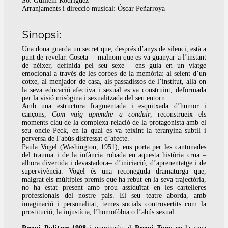
So: Guillem Rodríguez
Arranjaments i direcció musical: Óscar Peñarroya
Sinopsi:
Una dona guarda un secret que, després d’anys de silenci, està a
punt de revelar. Coseta —malnom que es va guanyar a l’instant
de néixer, definida pel seu sexe— ens guia en un viatge
emocional a través de les corbes de la memòria: al seient d’un
cotxe, al menjador de casa, als passadissos de l’institut, allà on
la seva educació afectiva i sexual es va construint, deformada
per la visió misògina i sexualitzada del seu entorn.
Amb una estructura fragmentada i esquitxada d’humor i
cançons,
Com vaig aprendre a conduir
, reconstrueix els
moments clau de la complexa relació de la protagonista amb el
seu oncle Peck, en la qual es va teixint la teranyina subtil i
perversa de l’abús disfressat d’afecte.
Paula Vogel (Washington, 1951), ens porta per les cantonades
del trauma i de la infància robada en aquesta història crua –
alhora divertida i devastadora– d’iniciació, d’aprenentatge i de
supervivència. Vogel és una reconeguda dramaturga que,
malgrat els múltiples premis que ha rebut en la seva trajectòria,
no ha estat present amb prou assiduïtat en les cartelleres
professionals del nostre país. El seu teatre aborda, amb
imaginació i personalitat, temes socials controvertits com la
prostitució, la injustícia, l’homofòbia o l’abús sexual.