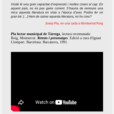
Vostè té una gran capacitat d’expressió i moltes coses al cap. En
aquest país, no és pas gaire corrent. S’hauria de remoure una
mica aquesta literatura en vista a l’època d’avui. Podria fer un
gran bé. […] Hem de salvar aquesta literatura, no ho creu?
Josep Pla, en una carta a Montserrat Roig
Pla lector municipal de Tàrrega
, lectura recomanada:
Roig, Montserrat.
Retrats i personatges
. Edició a cura d'Ignasi
Llompart. Barcelona: Barcanova, 1991.