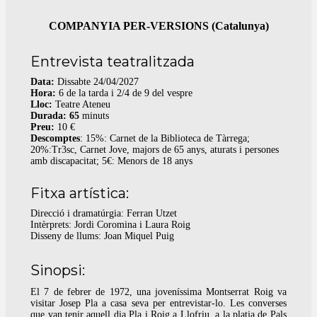
COMPANYIA PER-VERSIONS (Catalunya)
Entrevista teatralitzada
Data:
Dissabte 24/04/2027
Hora:
6 de la tarda i 2/4 de 9 del vespre
Lloc:
Teatre Ateneu
Durada: 65
minuts
Preu:
10 €
Descomptes
: 15%: Carnet de la Biblioteca de Tàrrega;
20%:Tr3sc, Carnet Jove, majors de 65 anys, aturats i persones
amb discapacitat; 5€: Menors de 18 anys
Fitxa artística:
Direcció i dramatúrgia: Ferran Utzet
Intèrprets: Jordi Coromina i Laura Roig
Disseny de llums: Joan Miquel Puig
Sinopsi:
El 7 de febrer de 1972, una joveníssima Montserrat Roig va
visitar Josep Pla a casa seva per entrevistar-lo. Les converses
que van tenir aquell dia Pla i Roig a Llofriu, a la platja de Pals