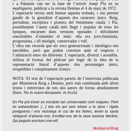
i a Palamós van ser la base de l’article
Josep Pla en su
madriguera
, publicat a la revista Destino el 4 de març de 1972.
L’espectacle recrea amb humor aquesta trobada, i ens permet
gaudir de la genialitat d’aquests dos caràcters únics. Roig,
periodista, escriptora i pionera del feminisme català, i Pla,
possiblement l’autor català més llegit i popular de totes les
èpoques, encarnen dues versions oposades i difícilment
conciliables d’entendre el món: ella era jove,feminista,
progressista, i ell misògin, conservador i vell.
L’obra ens recorda que els xocs generacionals i ideològics són
inevitbles, però que poden conviure amb el respecte i
l’admiració entre els diferents. L’espectacle, divertit i acessible,
utilitza el format del pòdcast per fugir de la idea de la
representació literal d’aquests dos personatges únics,
irrepetibles i completament icònics.
NOTA: El text de l’espectacle parteix de l’entrevista publicada
per Montserrat Roig a Destino, però està combinada amb altres
textos i entrevistes de tots dos autors de forma absolutament
lliure. No és teatre-document: és ficció.
En Pla pot ésser un escriptor tan conservador com vulgueu. Però
és extraordinari. […] tots els qui vam néixer a la dura i rígida
postguerra i ens mossega el cuc de les lletres, tenim la santa
obligació d’amarar-nos, d’enfitar-nos de la seva saviesa literària.
Qui pogués escriure com ell!
Montserrat Roig