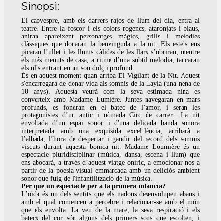
Sinopsi:
El capvespre, amb els darrers rajos de llum del dia, entra al
teatre. Entre la foscor i els colors rogencs, ataronjats i blaus,
aniran apareixent personatges màgics, grills i melodies
clàssiques que donaran la benvinguda a la nit. Els estels ens
picaran l’ullet i les llums càlides de les llars s’obriran, mentre
els més menuts de casa, a ritme d’una subtil melodia, tancaran
els ulls entrant en un son dolç i profund.
És en aquest moment quan arriba El Vigilant de la Nit. Aquest
s'encarregarà de donar vida als somnis de la Layla (una nena de
10 anys). Aquesta veurà com la seva estimada nina es
converteix amb Madame Lumière. Juntes navegaran en mars
profunds, es fondran en el batec de l’amor, i seran les
protagonistes d’un antic i nòmada Circ de carrer.. La nit
envoltada d’un espai sonor i d'una delicada banda sonora
interpretada amb una exquisida excel·lència, arribarà a
l’albada, l’hora de despertar i gaudir del record dels somnis
viscuts durant aquesta bonica nit. Madame Loumière és un
espectacle pluridisciplinar (música, dansa, escena i llum) que
ens abocarà, a través d’aquest viatge oníric, a emocionar-nos a
partir de la poesia visual emmarcada amb un deliciós ambient
sonor que fuig de l'infantilització de la música.
Per què un espectacle per a la primera infància?
L’oïda és un dels sentits que els nadons desenvolupen abans i
amb el qual comencen a percebre i relacionar-se amb el món
que els envolta. La veu de la mare, la seva respiració i els
batecs del cor són alguns dels primers sons que escolten, i