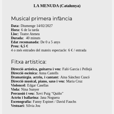
LA MENUDA (Catalunya)
Musical primera infància
Data:
Diumenge 14/02/2027
Hora:
6 de la tarda
Lloc:
Teatre Ateneu
Durada:
40 minuts
Edat recomanada:
De 0 a 5 anys
Preu: 6,5 €
4 o més entrades del mateix espectacle: 6 € / entrada
Fitxa artística:
Direcció artística, guitarra i veu:
Faló Garcia i Pellejà
Direcció escènica:
Anna Castells
Dramatúrgia. actriu, i cantant:
Aina Sánchez Cuscó
Direcció musical, piano, saxo i veu:
Maria Cruz
Violoncel:
Edgar Casellas
Viola:
Nina Sunyer
Percussió i veu:
Xevi Puig “Quiño”
Actriu i ballarina:
Jana Noguera
Escenografia:
Fanny Espinet / David Fauchs
Vestuari:
Sílvia Jou