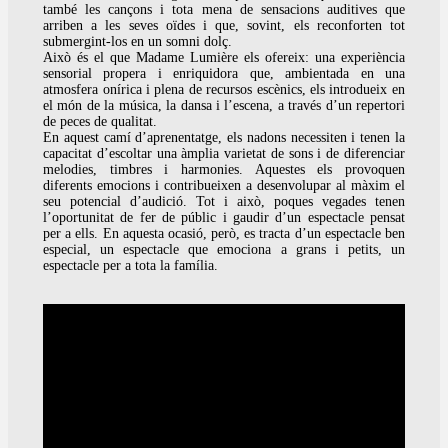
també les cançons i tota mena de sensacions auditives que
arriben a les seves oïdes i que, sovint, els reconforten tot
submergint-los en un somni dolç.
Això és el que Madame Lumière els ofereix: una experiència
sensorial propera i enriquidora que, ambientada en una
atmosfera onírica i plena de recursos escènics, els introdueix en
el món de la música, la dansa i l’escena, a través d’un repertori
de peces de qualitat.
En aquest camí d’aprenentatge, els nadons necessiten i tenen la
capacitat d’escoltar una àmplia varietat de sons i de diferenciar
melodies, timbres i harmonies. Aquestes els provoquen
diferents emocions i contribueixen a desenvolupar al màxim el
seu potencial d’audició. Tot i això, poques vegades tenen
l’oportunitat de fer de públic i gaudir d’un espectacle pensat
per a ells. En aquesta ocasió, però, es tracta d’un espectacle ben
especial, un espectacle que emociona a grans i petits, un
espectacle per a tota la família.